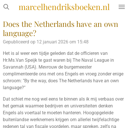
marcelhendriksboeken.nl
Ga
direct
naar
Does the Netherlands have an own
de
language?
hoofdinhoud
Gepubliceerd op 12 januari 2026 om 15:48
Het is al weer een tijdje geleden dat de officieren van
Hr.Ms.Van Speijk te gast waren bij The Naval League in
Savannah (USA). Mevrouw de burgemeester
complimenteerde ons met ons Engels en vroeg zonder enige
schroom: "By the way, does The Netherlands have an own
language?"
Dat schiet me nog wel eens te binnen als ik mij verbaas over
het gemak waarmee bedrijven en universiteiten denken
Engels als voertaal te moeten hanteren. Hoogopgeleide
buitenlandse werknemers krijgen om allerlei twijfelachtige
redenen tal van fiscale voordelen, maar spreken, zelfs na