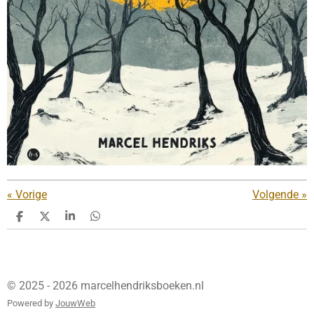
«
Vorige
Volgende
»
D
D
S
D
e
e
h
e
l
e
a
l
e
l
r
e
n
e
n
© 2025 - 2026 marcelhendriksboeken.nl
Powered by
JouwWeb